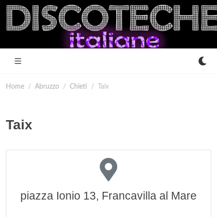
Home
Abruzzo
Chieti
Taix
Taix
piazza Ionio 13, Francavilla al Mare