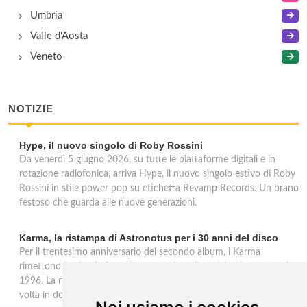
Umbria
Valle d'Aosta
Veneto
NOTIZIE
Hype, il nuovo singolo di Roby Rossini
Da venerdì 5 giugno 2026, su tutte le piattaforme digitali e in
rotazione radiofonica, arriva Hype, il nuovo singolo estivo di Roby
Rossini in stile power pop su etichetta Revamp Records. Un brano
festoso che guarda alle nuove generazioni.
Karma, la ristampa di Astronotus per i 30 anni del disco
Per il trentesimo anniversario del secondo album, i Karma
rimettono in circolazione 'Astronotus', uscito originariamente nel
1996. La ristampa Sony Music è disponibile in CD e per la prima
volta in doppio vinile gold 180 grammi con bonus track.