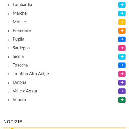
Lombardia
Felix Club
Marche
via Don Torello 67, Latina
Molise
Piemonte
Puglia
Sardegna
Sicilia
Toscana
Trentino Alto Adige
Umbria
Valle d'Aosta
Veneto
NOTIZIE