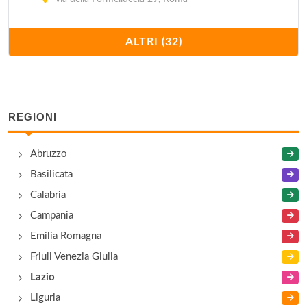
Balic
ALTRI (32)
via degli Aurunci 35, Roma
Bambonn
via Casilina Sud 82, Latina
REGIONI
Bandana
Abruzzo
via Pontina km 74,300, Latina
Basilicata
Calabria
Classico
Campania
via Giuseppe Libetta 3, Roma
Emilia Romagna
Friuli Venezia Giulia
Dada Disco
Lazio
borgo Sabotino , Latina
Liguria