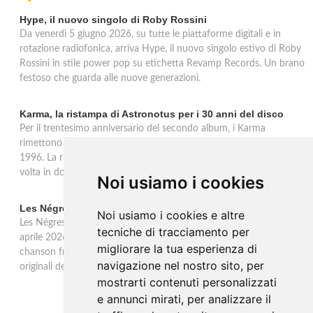
Hype, il nuovo singolo di Roby Rossini
Da venerdì 5 giugno 2026, su tutte le piattaforme digitali e in
rotazione radiofonica, arriva Hype, il nuovo singolo estivo di Roby
Rossini in stile power pop su etichetta Revamp Records. Un brano
festoso che guarda alle nuove generazioni.
Karma, la ristampa di Astronotus per i 30 anni del disco
Per il trentesimo anniversario del secondo album, i Karma
rimettono in circolazione 'Astronotus', uscito originariamente nel
1996. La ristampa Sony Music è disponibile in CD e per la prima
volta in doppio vinile gold 180 grammi con bonus track.
Noi usiamo i cookies
Les Négresses Vertes a Milano: unica data italiana 2026
Noi usiamo i cookies e altre
Les Négresses Vertes tornano in Italia per un'unica data: il 16
tecniche di tracciamento per
aprile 2026 all'Alcatraz di Milano con lo Zobi Tour. Rock acustico,
migliorare la tua esperienza di
chanson francese e ritmi mediterranei per uno dei gruppi più
navigazione nel nostro sito, per
originali della scena musicale francese.
mostrarti contenuti personalizzati
e annunci mirati, per analizzare il