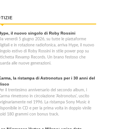
TIZIE
Hype, il nuovo singolo di Roby Rossini
Da venerdì 5 giugno 2026, su tutte le piattaforme
igitali e in rotazione radiofonica, arriva Hype, il nuovo
singolo estivo di Roby Rossini in stile power pop su
etichetta Revamp Records. Un brano festoso che
guarda alle nuove generazioni.
Karma, la ristampa di Astronotus per i 30 anni del
disco
Per il trentesimo anniversario del secondo album, i
Karma rimettono in circolazione 'Astronotus', uscito
originariamente nel 1996. La ristampa Sony Music è
isponibile in CD e per la prima volta in doppio vinile
gold 180 grammi con bonus track.