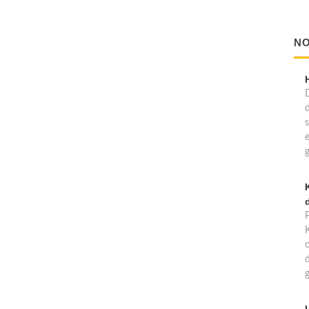
NO
d
d