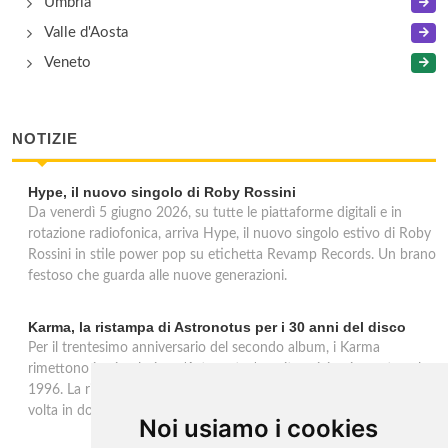
Umbria
Valle d'Aosta
Veneto
NOTIZIE
Hype, il nuovo singolo di Roby Rossini
Da venerdì 5 giugno 2026, su tutte le piattaforme digitali e in
rotazione radiofonica, arriva Hype, il nuovo singolo estivo di Roby
Rossini in stile power pop su etichetta Revamp Records. Un brano
festoso che guarda alle nuove generazioni.
Karma, la ristampa di Astronotus per i 30 anni del disco
Per il trentesimo anniversario del secondo album, i Karma
rimettono in circolazione 'Astronotus', uscito originariamente nel
1996. La ristampa Sony Music è disponibile in CD e per la prima
volta in doppio vinile gold 180 grammi con bonus track.
Noi usiamo i cookies