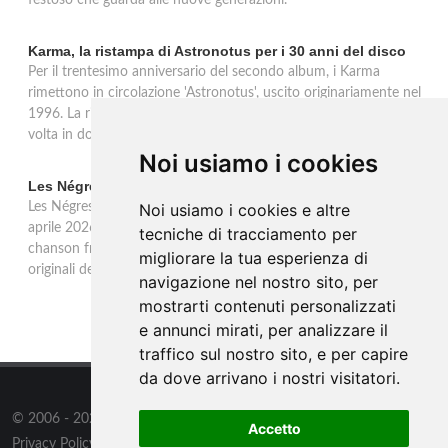
festoso che guarda alle nuove generazioni.
Karma, la ristampa di Astronotus per i 30 anni del disco
Per il trentesimo anniversario del secondo album, i Karma
rimettono in circolazione 'Astronotus', uscito originariamente nel
1996. La ristampa Sony Music è disponibile in CD e per la prima
volta in doppio vinile gold 180 grammi con bonus track.
Noi usiamo i cookies
Les Négresses Vertes a Milano: unica data italiana 2026
Les Négresses Vertes tornano in Italia per un'unica data: il 16
Noi usiamo i cookies e altre
aprile 2026 all'Alcatraz di Milano con lo Zobi Tour. Rock acustico,
tecniche di tracciamento per
chanson francese e ritmi mediterranei per uno dei gruppi più
migliorare la tua esperienza di
originali della scena musicale francese.
navigazione nel nostro sito, per
mostrarti contenuti personalizzati
e annunci mirati, per analizzare il
traffico sul nostro sito, e per capire
da dove arrivano i nostri visitatori.
© 2006 - 2026
Supero ltd
all rights reserved.
Accetto
Privacy Policy
/
Preferenze sui Cookies