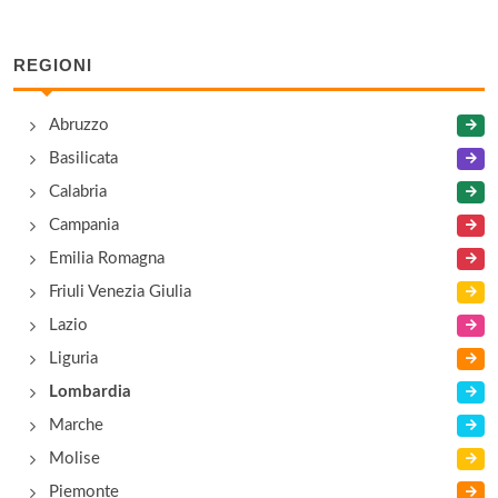
Casablanca Cafè
corso Como 14, Milano
REGIONI
De Sade Disco Restaurant
Abruzzo
via Valtellina 21/23, Milano
Basilicata
Dynamo
Calabria
piazza Greco 5, Milano
Campania
Emilia Romagna
Gasoline
Friuli Venezia Giulia
via Nino Bonnet 11/a, Milano
Lazio
Liguria
Hollywood
Lombardia
corso Como 15, Milano
Marche
Molise
Piemonte