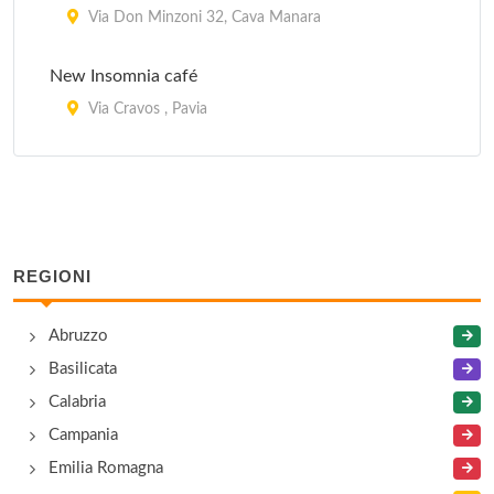
Via Don Minzoni 32, Cava Manara
New Insomnia café
Via Cravos , Pavia
Pepe Club
Via Dorno 23, Garlasco
Spaziomusica
REGIONI
Via Faruffini 5, Pavia
Abruzzo
Thunder road
Basilicata
Via Strada Voghera Genestrello 1, Codevilla
Calabria
Campania
Emilia Romagna