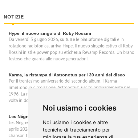
NOTIZIE
Hype, il nuovo singolo di Roby Rossini
Da venerdì 5 giugno 2026, su tutte le piattaforme digitali e in
rotazione radiofonica, arriva Hype, il nuovo singolo estivo di Roby
Rossini in stile power pop su etichetta Revamp Records. Un brano
festoso che guarda alle nuove generazioni.
Karma, la ristampa di Astronotus per i 30 anni del disco
Per il trentesimo anniversario del secondo album, i Karma
rimettono in circolazione 'Astronotus', uscito originariamente nel
1996. La ristampa Sony Music è disponibile in CD e per la prima
volta in doppio vinile gold 180 grammi con bonus track.
Noi usiamo i cookies
Les Négresses Vertes a Milano: unica data italiana 2026
Noi usiamo i cookies e altre
Les Négresses Vertes tornano in Italia per un'unica data: il 16
tecniche di tracciamento per
aprile 2026 all'Alcatraz di Milano con lo Zobi Tour. Rock acustico,
chanson francese e ritmi mediterranei per uno dei gruppi più
migliorare la tua esperienza di