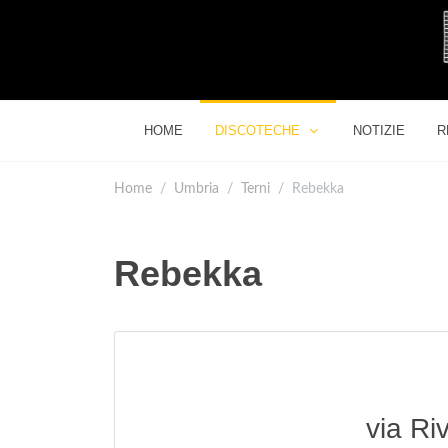
HOME
DISCOTECHE
NOTIZIE
R
Home
Umbria
Terni
Rebekka
Rebekka
via Ri