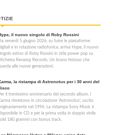
TIZIE
Hype, il nuovo singolo di Roby Rossini
Da venerdì 5 giugno 2026, su tutte le piattaforme
igitali e in rotazione radiofonica, arriva Hype, il nuovo
singolo estivo di Roby Rossini in stile power pop su
etichetta Revamp Records. Un brano festoso che
guarda alle nuove generazioni.
Karma, la ristampa di Astronotus per i 30 anni del
disco
Per il trentesimo anniversario del secondo album, i
Karma rimettono in circolazione 'Astronotus', uscito
originariamente nel 1996. La ristampa Sony Music è
isponibile in CD e per la prima volta in doppio vinile
gold 180 grammi con bonus track.