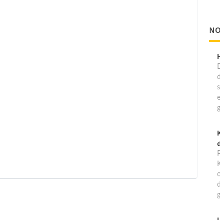
NO
d
d