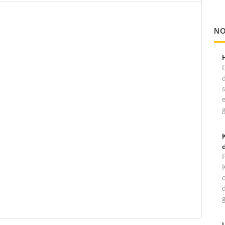
NO
d
d