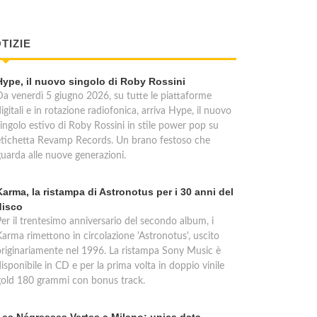
TIZIE
Hype, il nuovo singolo di Roby Rossini
Da venerdì 5 giugno 2026, su tutte le piattaforme
igitali e in rotazione radiofonica, arriva Hype, il nuovo
singolo estivo di Roby Rossini in stile power pop su
etichetta Revamp Records. Un brano festoso che
guarda alle nuove generazioni.
Karma, la ristampa di Astronotus per i 30 anni del
disco
Per il trentesimo anniversario del secondo album, i
Karma rimettono in circolazione 'Astronotus', uscito
originariamente nel 1996. La ristampa Sony Music è
isponibile in CD e per la prima volta in doppio vinile
gold 180 grammi con bonus track.