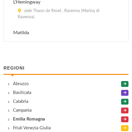
L'Hemingway
viale Thaon de Revel , Ravenna (Marina di
Ravenna)
Matilda
viale delle Nazioni 129, Ravenna (Marina di
Ravenna)
Pineta Glam Club
REGIONI
viale Romagna 66, Milano Marittima
Abruzzo
Rock Planet
Basilicata
viale Tritone 77, Pinarella di Cervia
Calabria
Campania
Santa Fè
Emilia Romagna
viale delle Nazioni 180, Ravenna (Marina di
Ravenna)
Friuli Venezia Giulia