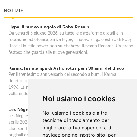
NOTIZIE
Hype, il nuovo singolo di Roby Rossini
Da venerdì 5 giugno 2026, su tutte le piattaforme digitali e in
rotazione radiofonica, arriva Hype, il nuovo singolo estivo di Roby
Rossini in stile power pop su etichetta Revamp Records. Un brano
festoso che guarda alle nuove generazioni.
Karma, la ristampa di Astronotus per i 30 anni del disco
Per il trentesimo anniversario del secondo album, i Karma
rimettono in circolazione 'Astronotus', uscito originariamente nel
1996. La ristampa Sony Music è disponibile in CD e per la prima
volta in doppio vinile gold 180 grammi con bonus track.
Noi usiamo i cookies
Les Négresses Vertes a Milano: unica data italiana 2026
Noi usiamo i cookies e altre
Les Négresses Vertes tornano in Italia per un'unica data: il 16
tecniche di tracciamento per
aprile 2026 all'Alcatraz di Milano con lo Zobi Tour. Rock acustico,
migliorare la tua esperienza di
chanson francese e ritmi mediterranei per uno dei gruppi più
navigazione nel nostro sito, per
originali della scena musicale francese.