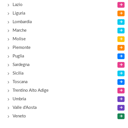
Lazio
Stork Club
Liguria
via Marina 4, Ravenna (Lido di Savio)
Lombardia
Marche
Xenos
Molise
viale delle Nazioni 159, Ravenna (Marina di
Piemonte
Ravenna)
Puglia
Sardegna
Sicilia
Toscana
Trentino Alto Adige
Umbria
Valle d'Aosta
Veneto