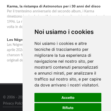
Karma, la ristampa di Astronotus per i 30 anni del disco
Per il trentesimo anniversario del secondo album, i Karma
rimettono in circolazione 'Astronotus', uscito originariamente nel
1996. La ristampa Sony Music è disponibile in CD e per la prima
volta in doppio vinile gold 180 grammi con bonus track.
Noi usiamo i cookies
Les Négresses Vertes a Milano: unica data italiana 2026
Noi usiamo i cookies e altre
Les Négresses Vertes tornano in Italia per un'unica data: il 16
tecniche di tracciamento per
aprile 2026 all'Alcatraz di Milano con lo Zobi Tour. Rock acustico,
migliorare la tua esperienza di
chanson francese e ritmi mediterranei per uno dei gruppi più
originali della scena musicale francese.
navigazione nel nostro sito, per
mostrarti contenuti personalizzati
e annunci mirati, per analizzare il
traffico sul nostro sito, e per capire
da dove arrivano i nostri visitatori.
Accetto
© 2006 - 2026
Supero ltd
all rights reserved.
Privacy Policy
/
Preferenze sui Cookies
Rifiuto
Contatti
/
Sitemap