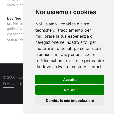
1996. La ristampa Sony Music è disponibile in CD e per la prima
volta in doppio vinile gold 180 grammi con bonus track.
Noi usiamo i cookies
Les Négresses Vertes a Milano: unica data italiana 2026
Noi usiamo i cookies e altre
Les Négresses Vertes tornano in Italia per un'unica data: il 16
aprile 2026 all'Alcatraz di Milano con lo Zobi Tour. Rock acustico,
tecniche di tracciamento per
chanson francese e ritmi mediterranei per uno dei gruppi più
migliorare la tua esperienza di
originali della scena musicale francese.
navigazione nel nostro sito, per
mostrarti contenuti personalizzati
e annunci mirati, per analizzare il
traffico sul nostro sito, e per capire
da dove arrivano i nostri visitatori.
© 2006 - 2026
Supero ltd
all rights reserved.
Accetto
Privacy Policy
/
Preferenze sui Cookies
Rifiuto
Contatti
/
Sitemap
Cambia le mie impostazioni