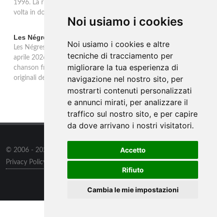
1996. La ristampa Sony Music è disponibile in CD e per la prima
volta in doppio vinile gold 180 grammi con bonus track.
Noi usiamo i cookies
Les Négresses Vertes a Milano: unica data italiana 2026
Noi usiamo i cookies e altre
Les Négresses Vertes tornano in Italia per un'unica data: il 16
tecniche di tracciamento per
aprile 2026 all'Alcatraz di Milano con lo Zobi Tour. Rock acustico,
migliorare la tua esperienza di
chanson francese e ritmi mediterranei per uno dei gruppi più
navigazione nel nostro sito, per
originali della scena musicale francese.
mostrarti contenuti personalizzati
e annunci mirati, per analizzare il
traffico sul nostro sito, e per capire
da dove arrivano i nostri visitatori.
Accetto
© 2006 - 2026
Supero ltd
all rights reserved.
Privacy Policy
/
Preferenze sui Cookies
Rifiuto
Contatti
/
Sitemap
Cambia le mie impostazioni