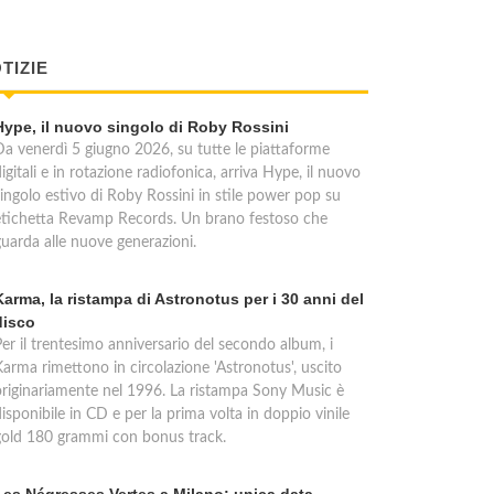
TIZIE
Hype, il nuovo singolo di Roby Rossini
Da venerdì 5 giugno 2026, su tutte le piattaforme
igitali e in rotazione radiofonica, arriva Hype, il nuovo
singolo estivo di Roby Rossini in stile power pop su
etichetta Revamp Records. Un brano festoso che
guarda alle nuove generazioni.
Karma, la ristampa di Astronotus per i 30 anni del
disco
Per il trentesimo anniversario del secondo album, i
Karma rimettono in circolazione 'Astronotus', uscito
originariamente nel 1996. La ristampa Sony Music è
isponibile in CD e per la prima volta in doppio vinile
gold 180 grammi con bonus track.