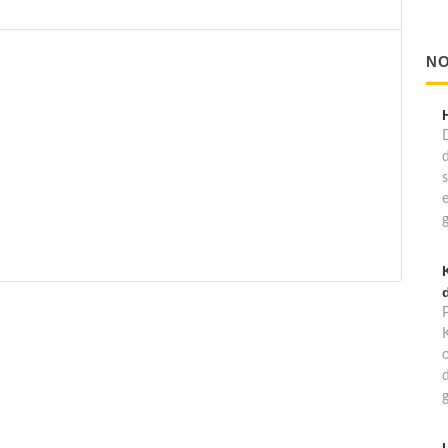
NO
d
d