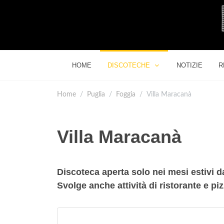
HOME
DISCOTECHE
NOTIZIE
R
Home
Puglia
Foggia
Villa Maracanà
Villa Maracanà
Discoteca aperta solo nei mesi estivi d
Svolge anche attività di ristorante e piz