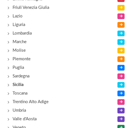
Friuli Venezia Giulia
Rosamunda
Lazio
via Palermo 24, Balestrate
Liguria
Lombardia
Tasmira
Marche
via Rosario Gerbasi 6, Palermo
Molise
Piemonte
Puglia
Sardegna
Sicilia
Toscana
Trentino Alto Adige
Umbria
Valle d'Aosta
Veneto