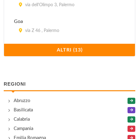
via dell'Olimpo 3, Palermo
Goa
via Z 46 , Palermo
Gorky Cub
ALTRI (13)
Via Ugo La Malfa 96, Palermo
Imperium Athena
contrada Sant'Onofrio , Trabia
REGIONI
Joe Cuba
Abruzzo
via Lanza di Scalea , Palermo
Basilicata
Calabria
Movida
Campania
strada Statale 113 , Villagrazia di Carini
Emilia Romagna