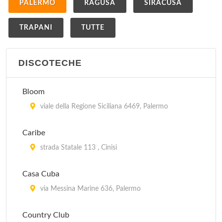
PALERMO
RAGUSA
SIRACUSA
TRAPANI
TUTTE
DISCOTECHE
Bloom
viale della Regione Siciliana 6469, Palermo
Caribe
strada Statale 113 , Cinisi
Casa Cuba
via Messina Marine 636, Palermo
Country Club