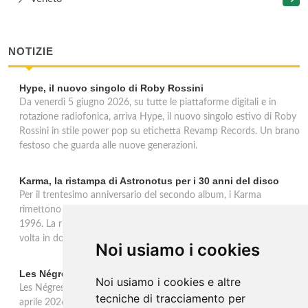
NOTIZIE
Hype, il nuovo singolo di Roby Rossini
Da venerdì 5 giugno 2026, su tutte le piattaforme digitali e in
rotazione radiofonica, arriva Hype, il nuovo singolo estivo di Roby
Rossini in stile power pop su etichetta Revamp Records. Un brano
festoso che guarda alle nuove generazioni.
Karma, la ristampa di Astronotus per i 30 anni del disco
Per il trentesimo anniversario del secondo album, i Karma
rimettono in circolazione 'Astronotus', uscito originariamente nel
1996. La ristampa Sony Music è disponibile in CD e per la prima
volta in doppio vinile gold 180 grammi con bonus track.
Noi usiamo i cookies
Les Négresses Vertes a Milano: unica data italiana 2026
Noi usiamo i cookies e altre
Les Négresses Vertes tornano in Italia per un'unica data: il 16
tecniche di tracciamento per
aprile 2026 all'Alcatraz di Milano con lo Zobi Tour. Rock acustico,