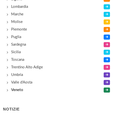
strada Battaglia , Maserà
Lombardia
Marche
Villa Barbieri
Molise
via Venezuela 11, Padova
Piemonte
Puglia
Sardegna
Sicilia
Toscana
Trentino Alto Adige
Umbria
Valle d'Aosta
Veneto
NOTIZIE