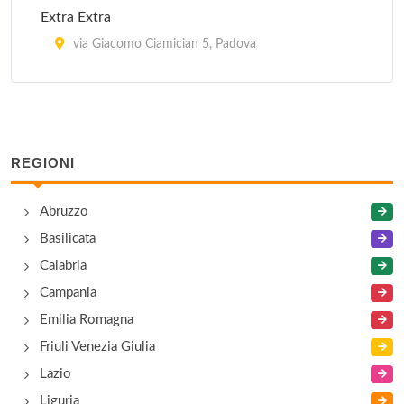
Extra Extra
via Giacomo Ciamician 5, Padova
Fish Market
via Fra Paolo Sarpi 37, Padova
REGIONI
Le Palais
via Tiziano Vecelio 1, Padova
Abruzzo
Basilicata
Padova Est
Calabria
via Noventana 192, Noventa Padovana
Campania
Par Hasard
Emilia Romagna
via San Daniele 15, Abano Terme
Friuli Venezia Giulia
Lazio
Station
Liguria