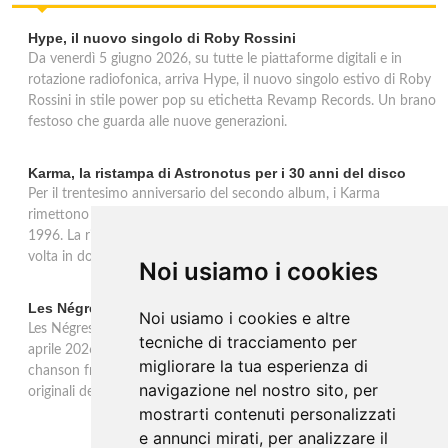
Hype, il nuovo singolo di Roby Rossini
Da venerdì 5 giugno 2026, su tutte le piattaforme digitali e in
rotazione radiofonica, arriva Hype, il nuovo singolo estivo di Roby
Rossini in stile power pop su etichetta Revamp Records. Un brano
festoso che guarda alle nuove generazioni.
Karma, la ristampa di Astronotus per i 30 anni del disco
Per il trentesimo anniversario del secondo album, i Karma
rimettono in circolazione 'Astronotus', uscito originariamente nel
1996. La ristampa Sony Music è disponibile in CD e per la prima
volta in doppio vinile gold 180 grammi con bonus track.
Noi usiamo i cookies
Les Négresses Vertes a Milano: unica data italiana 2026
Noi usiamo i cookies e altre
Les Négresses Vertes tornano in Italia per un'unica data: il 16
tecniche di tracciamento per
aprile 2026 all'Alcatraz di Milano con lo Zobi Tour. Rock acustico,
migliorare la tua esperienza di
chanson francese e ritmi mediterranei per uno dei gruppi più
navigazione nel nostro sito, per
originali della scena musicale francese.
mostrarti contenuti personalizzati
e annunci mirati, per analizzare il