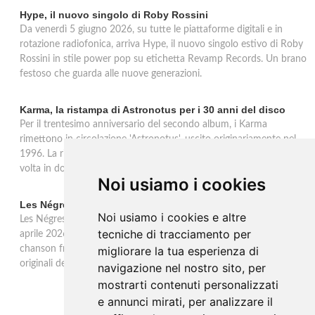
Hype, il nuovo singolo di Roby Rossini
Da venerdì 5 giugno 2026, su tutte le piattaforme digitali e in
rotazione radiofonica, arriva Hype, il nuovo singolo estivo di Roby
Rossini in stile power pop su etichetta Revamp Records. Un brano
festoso che guarda alle nuove generazioni.
Karma, la ristampa di Astronotus per i 30 anni del disco
Per il trentesimo anniversario del secondo album, i Karma
rimettono in circolazione 'Astronotus', uscito originariamente nel
1996. La ristampa Sony Music è disponibile in CD e per la prima
volta in doppio vinile gold 180 grammi con bonus track.
Noi usiamo i cookies
Les Négresses Vertes a Milano: unica data italiana 2026
Noi usiamo i cookies e altre
Les Négresses Vertes tornano in Italia per un'unica data: il 16
tecniche di tracciamento per
aprile 2026 all'Alcatraz di Milano con lo Zobi Tour. Rock acustico,
chanson francese e ritmi mediterranei per uno dei gruppi più
migliorare la tua esperienza di
originali della scena musicale francese.
navigazione nel nostro sito, per
mostrarti contenuti personalizzati
e annunci mirati, per analizzare il