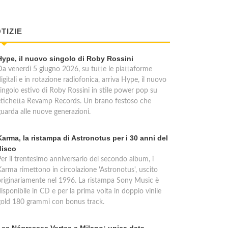
TIZIE
Hype, il nuovo singolo di Roby Rossini
Da venerdì 5 giugno 2026, su tutte le piattaforme
igitali e in rotazione radiofonica, arriva Hype, il nuovo
singolo estivo di Roby Rossini in stile power pop su
etichetta Revamp Records. Un brano festoso che
guarda alle nuove generazioni.
Karma, la ristampa di Astronotus per i 30 anni del
disco
Per il trentesimo anniversario del secondo album, i
Karma rimettono in circolazione 'Astronotus', uscito
originariamente nel 1996. La ristampa Sony Music è
isponibile in CD e per la prima volta in doppio vinile
gold 180 grammi con bonus track.