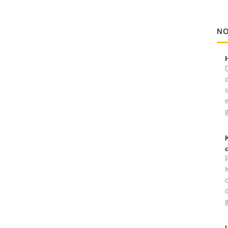
NO
d
d