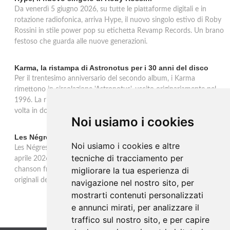
Da venerdì 5 giugno 2026, su tutte le piattaforme digitali e in
rotazione radiofonica, arriva Hype, il nuovo singolo estivo di Roby
Rossini in stile power pop su etichetta Revamp Records. Un brano
festoso che guarda alle nuove generazioni.
Karma, la ristampa di Astronotus per i 30 anni del disco
Per il trentesimo anniversario del secondo album, i Karma
rimettono in circolazione 'Astronotus', uscito originariamente nel
1996. La ristampa Sony Music è disponibile in CD e per la prima
volta in doppio vinile gold 180 grammi con bonus track.
Noi usiamo i cookies
Les Négresses Vertes a Milano: unica data italiana 2026
Noi usiamo i cookies e altre
Les Négresses Vertes tornano in Italia per un'unica data: il 16
tecniche di tracciamento per
aprile 2026 all'Alcatraz di Milano con lo Zobi Tour. Rock acustico,
migliorare la tua esperienza di
chanson francese e ritmi mediterranei per uno dei gruppi più
originali della scena musicale francese.
navigazione nel nostro sito, per
mostrarti contenuti personalizzati
e annunci mirati, per analizzare il
traffico sul nostro sito, e per capire