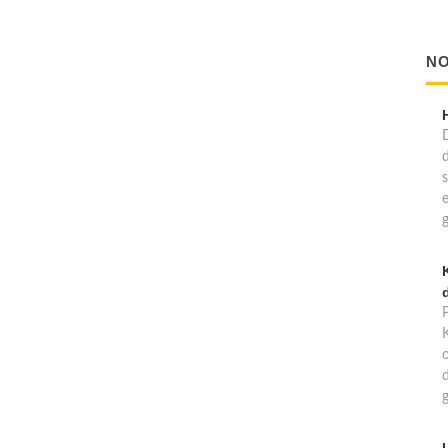
NO
d
d