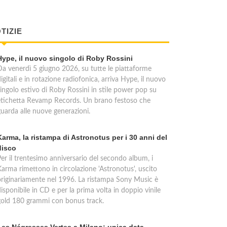
TIZIE
Hype, il nuovo singolo di Roby Rossini
Da venerdì 5 giugno 2026, su tutte le piattaforme
igitali e in rotazione radiofonica, arriva Hype, il nuovo
singolo estivo di Roby Rossini in stile power pop su
etichetta Revamp Records. Un brano festoso che
guarda alle nuove generazioni.
Karma, la ristampa di Astronotus per i 30 anni del
disco
Per il trentesimo anniversario del secondo album, i
Karma rimettono in circolazione 'Astronotus', uscito
originariamente nel 1996. La ristampa Sony Music è
isponibile in CD e per la prima volta in doppio vinile
gold 180 grammi con bonus track.