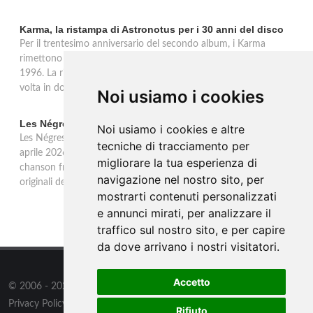
Karma, la ristampa di Astronotus per i 30 anni del disco
Per il trentesimo anniversario del secondo album, i Karma
rimettono in circolazione 'Astronotus', uscito originariamente nel
1996. La ristampa Sony Music è disponibile in CD e per la prima
volta in doppio vinile gold 180 grammi con bonus track.
Noi usiamo i cookies
Les Négresses Vertes a Milano: unica data italiana 2026
Noi usiamo i cookies e altre
Les Négresses Vertes tornano in Italia per un'unica data: il 16
tecniche di tracciamento per
aprile 2026 all'Alcatraz di Milano con lo Zobi Tour. Rock acustico,
migliorare la tua esperienza di
chanson francese e ritmi mediterranei per uno dei gruppi più
navigazione nel nostro sito, per
originali della scena musicale francese.
mostrarti contenuti personalizzati
e annunci mirati, per analizzare il
traffico sul nostro sito, e per capire
da dove arrivano i nostri visitatori.
Accetto
© 2006 - 2026
Supero ltd
all rights reserved.
Privacy Policy
/
Preferenze sui Cookies
Rifiuto